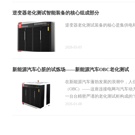
逆变器老化测试智能装备的核心组成部分
逆变器老化测试装备的核心是集供电和
2026-03-05
新能源汽车心脏的试炼场——新能源汽车OBC老化测试
在新能源汽车蓬勃发展的浪潮中，人
（OBC）——这座连接电网与汽车动
一台台精密严谨的老化测试柜构成的“
2026-01-08