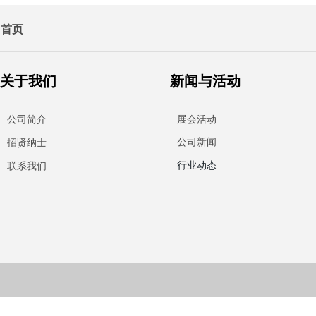
首页
关于我们
新闻与活动
公司简介
展会活动
公司新闻
招贤纳士
行业动态
联系我们